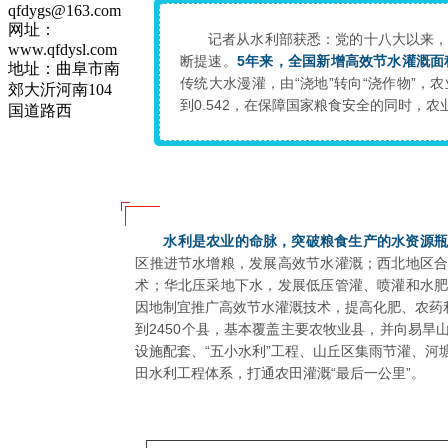
qfdygs@163.com
网址：
记者从水利部获悉：党的十八大以来
www.qfdysl.com
断提速。
5年来，全国新增高效节水灌溉面
地址：曲阜市南
传统大水漫灌，由“浇地”转向“浇作物”
郊大沂河南104
到0.542，在保障国家粮食安全的同时，
国道路西
水利是农业的命脉，突破粮食生产的水资源
区推进节水增粮，发展高效节水灌溉；西北地区
术；华北压采地下水，发展低压管灌、喷灌和水
因地制宜推广高效节水灌溉技术，提高化肥、农药
到2450个县，基本覆盖主要农牧业县，并向易
设施配套、“五小水利”工程、山丘区集雨节灌、
田水利工程体系，打通农田灌溉“最后一公里”。