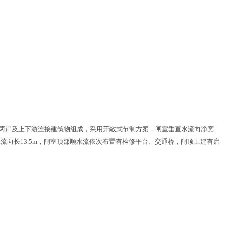
室、两岸及上下游连接建筑物组成，采用开敞式节制方案，闸室垂直水流向净宽
水流向长13.5m，闸室顶部顺水流依次布置有检修平台、交通桥，闸顶上建有启