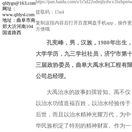
https://pan.baidu.com/s/1r5d22odmjlydwx1bzhpni
qfdygs@163.com
网址：
提取码：15n4
www.qfdysl.com
地址：曲阜市南
复制这段内容后打开百度网盘手机app，操作更
郊大沂河南104
方便哦
国道路西
孔宪峰，男，汉族，
1980
年出生
大学学历，九三学社社员，济宁市第
三届政协委员，曲阜大禹水利工程有
公司总经理。
大禹治水的故事妇孺皆知。禹不仅
以治水功绩造福百姓，以治水经验传于
后世，而且以治水精神光耀万代，为中
华民族积淀了特别的精神财富。作为一