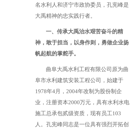
名水利人和济宁市政协委员，孔宪峰是
大禹精神的忠实践行者。
一、传承大禹治水艰苦奋斗的精
神，敢于担当，
以身作则，勇做企业扬
帆起航的掌舵手。
曲阜大禹水利工程有限公司原为曲
阜市水利建筑安装工程公司，始建于
1978
年
4
月，
2004
年改制为股份制企
业，注册资本
2000
万元，具有水利水电
施工总承包贰级资质，现有员工
103
人。孔宪峰同志是一位具有强烈开拓创