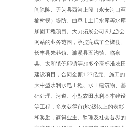
闸除险、无为县西河上段（永安河口至
榆树拐）堤防、曲阜市土门水库等水库
加固工程项目。大力拓展公司j9九游会
网站的业务范围，承揽完成了全椒县、
长丰县朱巷镇、濉溪县五沟镇、临泉
县、太和镇倪邱镇等
20
多个高标准农田
建设项目，合同金额
1.27
亿元。施工的
大中型水利水电工程、水工建筑物、基
础处理、河道、小型农田水利基本建设
等工程，多次获得市
(
地
)
级以上的表彰
和奖励，赢得业主、监理及社会各界的