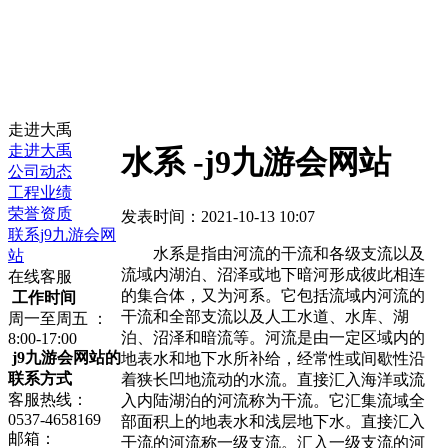
走进大禹
走进大禹
水系 -j9九游会网站
公司动态
工程业绩
荣誉资质
发表时间：2021-10-13 10:07
联系j9九游会网
水系是指由河流的干流和各级支流以及
站
流域内湖泊、沼泽或地下暗河形成彼此相连
在线客服
的集合体，又为河系。它包括流域内河流的
工作时间
干流和全部支流以及人工水道、水库、湖
周一至周五 ：
泊、沼泽和暗流等。河流是由一定区域内的
8:00-17:00
j9九游会网站的
地表水和地下水所补给，经常性或间歇性沿
联系方式
着狭长凹地流动的水流。直接汇入海洋或流
客服热线：
入内陆湖泊的河流称为干流。它汇集流域全
0537-4658169
部面积上的地表水和浅层地下水。直接汇入
邮箱：
干流的河流称一级支流。汇入一级支流的河