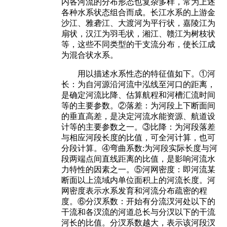
内各河流的分布形态也复杂多样，常为上述
各种水系状态组合而成。长江水系的上游金
沙江、雅砻江、大渡河为平行状，嘉陵江为
扇状，汉江为羽毛状，湘江、赣江为树枝状
等，这些不同类型的干支流分布，使长江成
为混合状水系。
用以描述水系性态的特征值如下。①河
长：为自河源沿河流中泓线至河口的距离，
是确定河流比降、估算航程和河槽汇流时间
等的主要参数。②落差：为河段上下断面间
的垂直高差，是决定河流水能资源、航道设
计等的主要参数之一。③比降：为河段落差
与相应河段长度的比值，可全河计算，也可
分段计算。④弯曲系数:为河段实际长度与河
段两端点间直线距离的比值，是影响河流水
力特性的因素之一。⑤河网密度：即河流某
断面以上流域内单位面积上的河流长度。河
网密度表示水系发育和河流分布疏密的程
度。⑥分汊系数：开始有分流汊河处以下的
干流和各汊流的河道总长与分汊以下的干流
河长的比值。分汊系数越大，表示该河段汊