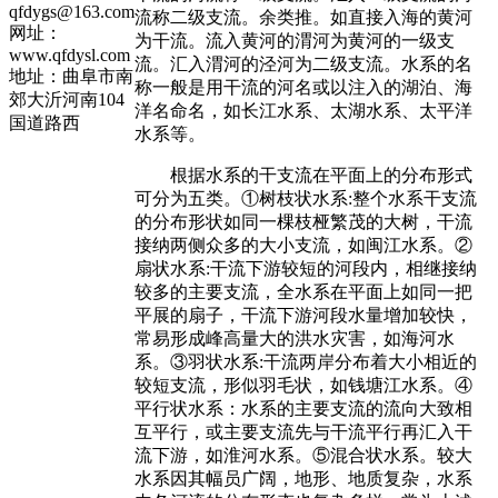
qfdygs@163.com
流称二级支流。余类推。如直接入海的黄河
网址：
为干流。流入黄河的渭河为黄河的一级支
www.qfdysl.com
流。汇入渭河的泾河为二级支流。水系的名
地址：曲阜市南
称一般是用干流的河名或以注入的湖泊、海
郊大沂河南104
洋名命名，如长江水系、太湖水系、太平洋
国道路西
水系等。
根据水系的干支流在平面上的分布形式
可分为五类。①树枝状水系:整个水系干支流
的分布形状如同一棵枝桠繁茂的大树，干流
接纳两侧众多的大小支流，如闽江水系。②
扇状水系:干流下游较短的河段内，相继接纳
较多的主要支流，全水系在平面上如同一把
平展的扇子，干流下游河段水量增加较快，
常易形成峰高量大的洪水灾害，如海河水
系。③羽状水系:干流两岸分布着大小相近的
较短支流，形似羽毛状，如钱塘江水系。④
平行状水系：水系的主要支流的流向大致相
互平行，或主要支流先与干流平行再汇入干
流下游，如淮河水系。⑤混合状水系。较大
水系因其幅员广阔，地形、地质复杂，水系