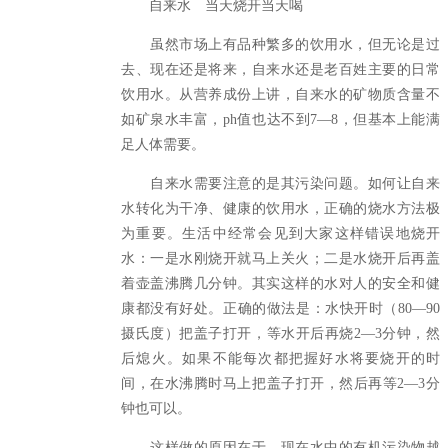
自来水 当天烧开当天喝
虽然市场上有品种繁多的饮用水，但无论是过
去、现在还是将来，自来水还是老百姓主要的日常
饮用水。从营养成份上讲，自来水的矿物质含量不
如矿泉水丰富，ph值也达不到7—8，但基本上能满
足人体需要。
自来水需要注意的是其污染问题。如何让自来
水转化为干净、健康的饮用水，正确的烧水方法极
为重要。生活中经常会见到大家这样错误地烧开
水：一是水刚烧开就马上关火；二是水烧开后再盖
着壶盖沸腾几分钟。其实这样的水对人的安全和健
康都没有好处。正确的做法是：水快开时（80—90
摄氏度）把盖子打开，等水开后再烧2—3分钟，然
后熄火。如果不能每次都把握好水将要烧开的时
间，在水沸腾时马上把盖子打开，然后再等2—3分
钟也可以。
这样做的原因在于，现在水中的有机污染物越