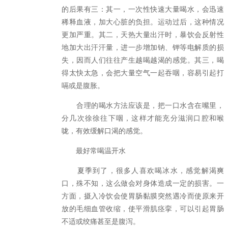
的后果有三：其一，一次性快速大量喝水，会迅速
稀释血液，加大心脏的负担。运动过后，这种情况
更加严重。其二，天热大量出汗时，暴饮会反射性
地加大出汗汗量，进一步增加钠、钾等电解质的损
失，因而人们往往产生越喝越渴的感觉。其三，喝
得太快太急，会把大量空气一起吞咽，容易引起打
嗝或是腹胀。
合理的喝水方法应该是，把一口水含在嘴里，
分几次徐徐往下咽，这样才能充分滋润口腔和喉
咙，有效缓解口渴的感觉。
最好常喝温开水
夏季到了，很多人喜欢喝冰水，感觉解渴爽
口，殊不知，这么做会对身体造成一定的损害。一
方面，摄入冷饮会使胃肠黏膜突然遇冷而使原来开
放的毛细血管收缩，使平滑肌痉挛，可以引起胃肠
不适或绞痛甚至是腹泻。