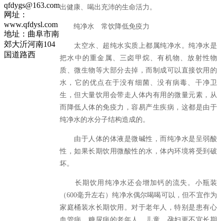
qfdygs@163.com
出健康、喝出充沛的生命活力。
网址：
www.qfdysl.com
纯净水 常饮降低免疫力
地址：曲阜市南
郊大沂河南104
太空水、超纯水实质上都属纯净水。纯净水是
国道路西
把水中的重金属、三卤甲烷、有机物、放射性物
质、微生物等大部分去掉，而制成可以直接饮用的
水，它的优点在于没有细菌、没有病毒、干净卫
生，但大量饮用会带走人体内有用的微量元素，从
而降低人体的免疫力，容易产生疾病，这都是由于
纯净水的水分子结构造成的。
由于人体的体液是微碱性，而纯净水是呈弱酸
性，如果长期饮用微酸性的水，体内环境将受到破
坏。
长期饮用纯净水还会增加钙的流失。小瓶装
（600毫升左右）纯净水偶尔喝喝可以，但不宜作为
家庭桶装水长期饮用。对于老年人，特别是患有心
血管病、糖尿病的老年人，儿童、孕妇更不宜长期