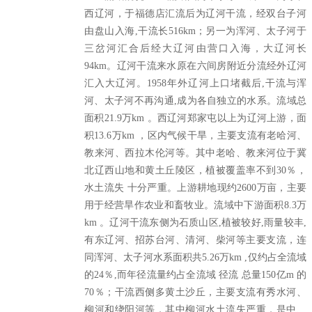
西辽河，于福德店汇流后为辽河干流，经双台子河
由盘山入海,干流长516km；另一为浑河、太子河于
三岔河汇合后经大辽河由营口入海，大辽河长
94km。辽河干流来水原在六间房附近分流经外辽河
汇入大辽河。1958年外辽河上口堵截后,干流与浑
河、太子河不再沟通,成为各自独立的水系。流域总
面积21.9万km 。西辽河郑家屯以上为辽河上游，面
积13.6万km ，区内气候干旱，主要支流有老哈河、
教来河、西拉木伦河等。其中老哈、教来河位于冀
北辽西山地和黄土丘陵区，植被覆盖率不到30％，
水土流失 十分严重。上游耕地现约2600万亩，主要
用于经营旱作农业和畜牧业。流域中下游面积8.3万
km 。辽河干流东侧为石质山区,植被较好,雨量较丰,
有东辽河、招苏台河、清河、柴河等主要支流，连
同浑河、太子河水系面积共5.26万km ,仅约占全流域
的24％,而年径流量约占全流域 径流 总量150亿m 的
70％；干流西侧多黄土沙丘，主要支流有秀水河、
柳河和绕阳河等，其中柳河水土流失严重，是中、