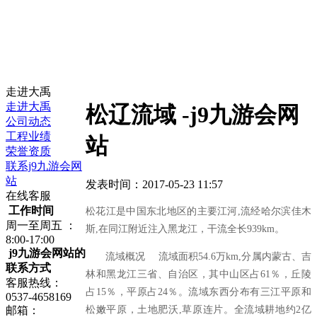
走进大禹
走进大禹
松辽流域 -j9九游会网
公司动态
工程业绩
站
荣誉资质
联系j9九游会网
站
发表时间：2017-05-23 11:57
在线客服
工作时间
松花江是中国东北地区的主要江河,流经哈尔滨佳木
周一至周五 ：
斯,在同江附近注入黑龙江，干流全长939km。
8:00-17:00
j9九游会网站的
流域概况 流域面积54.6万km,分属内蒙古、吉
联系方式
林和黑龙江三省、自治区，其中山区占61％，丘陵
客服热线：
占15％，平原占24％。流域东西分布有三江平原和
0537-4658169
松嫩平原，土地肥沃,草原连片。全流域耕地约2亿
邮箱：