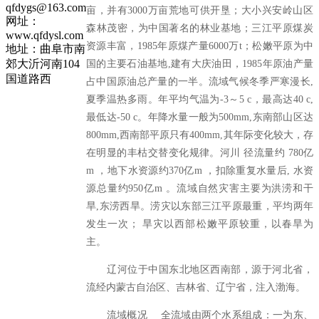
qfdygs@163.com
亩，并有3000万亩荒地可供开垦；大小兴安岭山区
网址：
森林茂密，为中国著名的林业基地；三江平原煤炭
www.qfdysl.com
资源丰富，1985年原煤产量6000万t；松嫩平原为中
地址：曲阜市南
郊大沂河南104
国的主要石油基地,建有大庆油田，1985年原油产量
国道路西
占中国原油总产量的一半。流域气候冬季严寒漫长,
夏季温热多雨。年平均气温为-3～5 c，最高达40 c,
最低达-50 c。年降水量一般为500mm,东南部山区达
800mm,西南部平原只有400mm,其年际变化较大，存
在明显的丰枯交替变化规律。河川 径流量约 780亿
m ，地下水资源约370亿m ，扣除重复水量后, 水资
源总量约950亿m 。流域自然灾害主要为洪涝和干
旱,东涝西旱。涝灾以东部三江平原最重，平均两年
发生一次； 旱灾以西部松嫩平原较重，以春旱为
主。
辽河位于中国东北地区西南部，源于河北省，
流经内蒙古自治区、吉林省、辽宁省，注入渤海。
流域概况 全流域由两个水系组成：一为东、