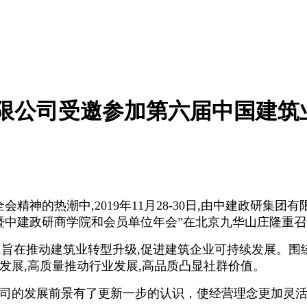
公司受邀参加第六届中国建筑业
全会精神的热潮中
,2019年11月28-30日,由中建政研
暨中建政研商学院和会员单位年会”在北京九华山庄隆重
,旨在推动建筑业转型升级,促进建筑企业可持续发展。
围
促发展,高质量推动行业发展,高品质凸显社群价值。
司的发展前景有了更新一步的认识，使经营理念更加灵活