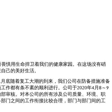
所畏惧用生命捍卫着我们的健康家园。在这场没有硝
卫自己的美好生活。
二月底随着复工大潮的到来，我们公司在防备措施准备
项工作都有条不紊的顺利进行。公司于
2020
年
月
～
4
8
9
内部审核。对本公司的所有涉及公司质量、环境、职
各部门之间的工作衔接比较合理，部门与部门间的工