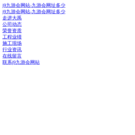
j9九游会网站-九游会网址多少
j9九游会网站-九游会网址多少
走进大禹
公司动态
荣誉资质
工程业绩
施工现场
行业资讯
在线留言
联系j9九游会网站