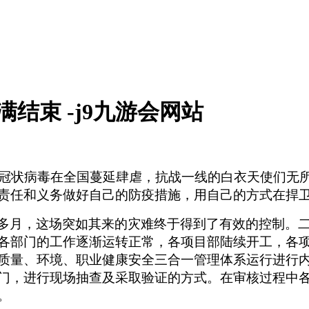
满结束 -j9九游会网站
冠状病毒在全国蔓延肆虐，抗战一线的白衣天使们无
责任和义务做好自己的防疫措施，用自己的方式在捍
多月，这场突如其来的灾难终于得到了有效的控制。
各部门的工作逐渐运转正常，各项目部陆续开工，各
质量、环境、职业健康安全三合一管理体系运行进行
门，进行现场抽查及采取验证的方式。在审核过程中
。