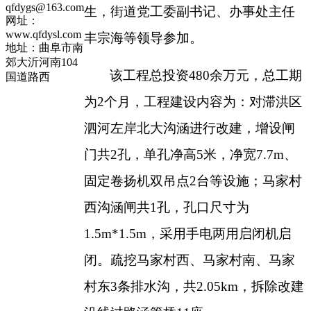
qfdygs@163.com
生，街道党工委副书记、办事处主任
网址：
www.qfdysl.com
丰宗海等领导参加。
地址：曲阜市南
郊大沂河南104
该工程总投资
480余万元，总工期
国道路西
为2个月，工程建设内容为：对滞洪区
泗河左岸北大沟涵进行改建，增设闸
门共2孔，单孔净高5米，净宽7.7m、
固定卷扬机双吊点2台等设施；马家村
西沟涵闸共1孔，孔口尺寸为
1.5m*1.5m，采用手电两用启闭机启
闭。疏挖马家村西、马家村南、马家
村东3条排水沟，共2.05km，拆除改建