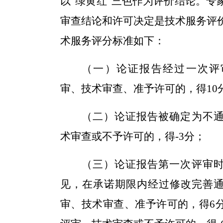
以“绿黄红
”
三
色作为评价结论。专
审查
结论和许可决定是技术服务评
术服务评分标准如下：
（一）论证报告经过
一次
评
审、技术审查、准予许可的，得10
（二）论证报告被确定为不
术审查
或
不予许可的，得
-3
分
；
（三）论证报告
第一次
评审
见，在承诺期限内经过修改完善
审、技术审查、准予许可的，得
6