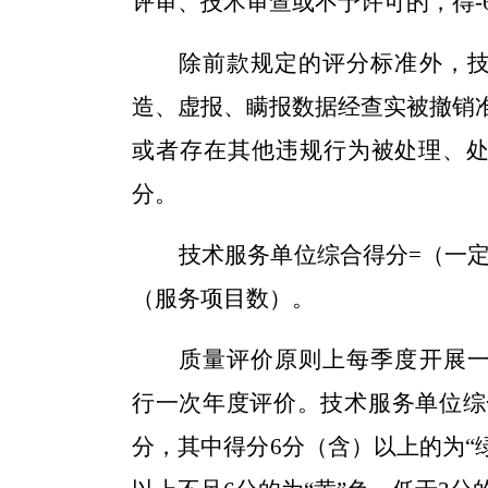
评审、技术审查
或
不予许可的，得-
除前款规定的
评
分标准外，
造、虚报、瞒报数据经查实被撤销
或者存在其他违规行为被处理、处
分。
技术
服务
单位综合得分=（一定
（服务项目数）。
质量评价原则上每季度开展
行一次年度评价。
技术
服务
单位
分，其中得分6分
（含）
以上的为“