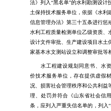
法》
列入
“黑名单
”
的
水利勘测设计
土保持技术服务单位
，依据
《水利
信息管理办法》
第三十五条进行惩
水利工程质量检测单位乙级资质、
设计文件审批、生产建设项目水土
家基本水文测站设立和调整审批等
水工程建设规划同意书
、水
价技术服务单位，存在提供虚假
况、损害社会管理秩序和公共利益
理、处罚并符合《山东省社会信
条，应列入严重失信名单的，列入“