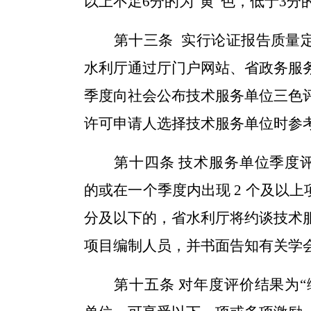
以上不足6分的为
“
黄
”色，
低于
3分
第十
三
条
实行论证报告质量
水利厅通过厅门户网站、
省政务服
季度向社会公布技术
服务
单位
三色
许可
申请人选择技术
服务
单位时参
第十四条
技术服务单位
季度
的
或在一个季度内出现 2 个及以上
分及以下的，
省水利厅将
约谈技术
项目编制人员，并书面告知有关学
第十五条
对
年度
评价结果为
“