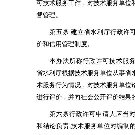
可技术服务工作，对技术服务单位
督管理。
第五条
建立省水利厅行政许
价和信用管理
制度。
本办法所称
行政许可技术服
省水利厅根据
技术服务
单位从事省
术服务行为情况，对
技术服务
单位
进行评价，并向社会公开评价结果
第
六
条
行政许可
申请人应当
和结论负责
,
技术服务单位对编制