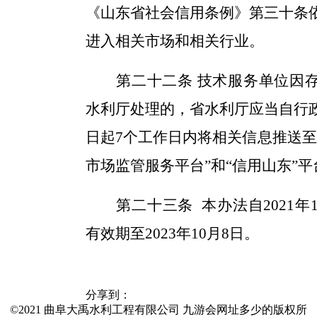
《山东省社会信用条例》第三十条
进入相关市场和相关行业。
第二十
二
条
技术服务单位因
水利厅处理的，省水利厅应当
自行
日起7个工作日内
将相关信息推送至
市场监管服务平台
”和“信用山东”
第二十
三
条
本办法自20
21
年
有效期至20
23
年
10
月
8
日。
分享到：
©2021 曲阜大禹水利工程有限公司 九游会网址多少的版权所