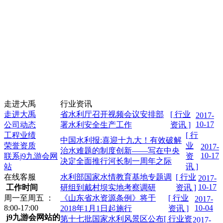
走进大禹
行业资讯
走进大禹
省水利厅召开视频会议安排部
[ 行业
2017-
10-17
公司动态
署水利安全生产工作
资讯 ]
工程业绩
[ 行
中国水利报:喜迎十九大！有效破解
荣誉资质
业
2017-
治水难题的制度创新——写在中央
10-17
联系j9九游会网
资
决定全面推行河长制一周年之际
站
讯 ]
在线客服
水利部国家水情教育基地专题调
[ 行业
2017-
10-17
工作时间
研组到戴村坝实地考察调研
资讯 ]
周一至周五 ：
《山东省水资源条例》将于
[ 行业
2017-
8:00-17:00
10-04
2018年1月1日起施行
资讯 ]
j9九游会网站的
第十七批国家水利风景区公布
[ 行业资
2017-