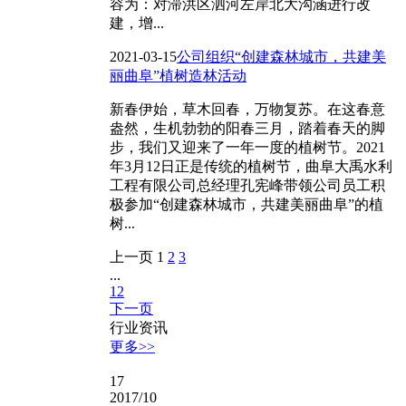
容为：对滞洪区泗河左岸北大沟涵进行改
建，增...
2021-03-15
公司组织“创建森林城市，共建美
丽曲阜”植树造林活动
新春伊始，草木回春，万物复苏。在这春意
盎然，生机勃勃的阳春三月，踏着春天的脚
步，我们又迎来了一年一度的植树节。2021
年3月12日正是传统的植树节，曲阜大禹水利
工程有限公司总经理孔宪峰带领公司员工积
极参加“创建森林城市，共建美丽曲阜”的植
树...
上一页
1
2
3
...
12
下一页
行业资讯
更多>>
17
2017/10