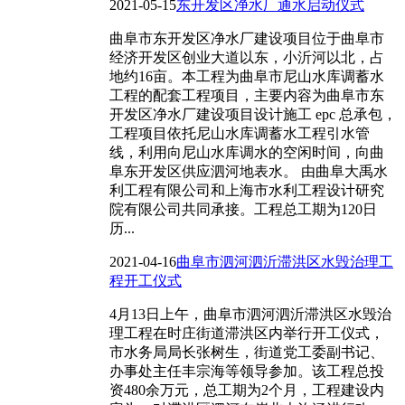
2021-05-15
东开发区净水厂通水启动仪式
曲阜市东开发区净水厂建设项目位于曲阜市
经济开发区创业大道以东，小沂河以北，占
地约16亩。本工程为曲阜市尼山水库调蓄水
工程的配套工程项目，主要内容为曲阜市东
开发区净水厂建设项目设计施工 epc 总承包，
工程项目依托尼山水库调蓄水工程引水管
线，利用向尼山水库调水的空闲时间，向曲
阜东开发区供应泗河地表水。 由曲阜大禹水
利工程有限公司和上海市水利工程设计研究
院有限公司共同承接。工程总工期为120日
历...
2021-04-16
曲阜市泗河泗沂滞洪区水毁治理工
程开工仪式
4月13日上午，曲阜市泗河泗沂滞洪区水毁治
理工程在时庄街道滞洪区内举行开工仪式，
市水务局局长张树生，街道党工委副书记、
办事处主任丰宗海等领导参加。该工程总投
资480余万元，总工期为2个月，工程建设内