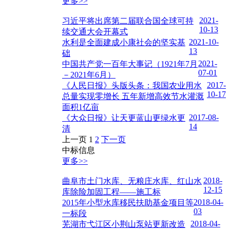
更多>>
2021-
习近平将出席第二届联合国全球可持
10-13
续交通大会开幕式
2021-10-
水利是全面建成小康社会的坚实基
13
础
2021-
中国共产党一百年大事记（1921年7月
07-01
－2021年6月）
2017-
《人民日报》头版头条：我国农业用水
10-17
总量实现零增长 五年新增高效节水灌溉
面积1亿亩
2017-08-
《大众日报》让天更蓝山更绿水更
14
清
上一页
1
2
下一页
中标信息
更多>>
2018-
曲阜市土门水库、无粮庄水库、红山水
12-15
库除险加固工程——施工标
2018-04-
2015年小型水库移民扶助基金项目等
03
一标段
2018-04-
芜湖市弋江区小荆山泵站更新改造