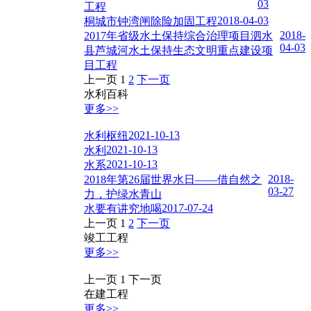
03
工程
2018-04-03
桐城市钟湾闸除险加固工程
2018-
2017年省级水土保持综合治理项目泗水
04-03
县芦城河水土保持生态文明重点建设项
目工程
上一页
1
2
下一页
水利百科
更多>>
2021-10-13
水利枢纽
2021-10-13
水利
2021-10-13
水系
2018-
2018年第26届世界水日——借自然之
03-27
力，护绿水青山
2017-07-24
水要有讲究地喝
上一页
1
2
下一页
竣工工程
更多>>
上一页
1
下一页
在建工程
更多>>