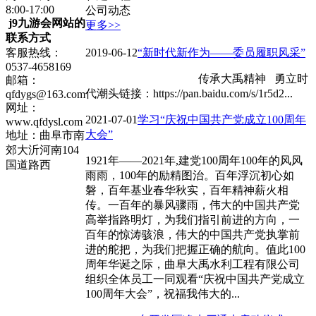
8:00-17:00
公司动态
j9九游会网站的
更多>>
联系方式
客服热线：
2019-06-12
“新时代新作为——委员履职风采”
0537-4658169
传承大禹精神 勇立时
邮箱：
代潮头链接：https://pan.baidu.com/s/1r5d2...
qfdygs@163.com
网址：
2021-07-01
学习“庆祝中国共产党成立100周年
www.qfdysl.com
大会”
地址：曲阜市南
郊大沂河南104
1921年——2021年,建党100周年100年的风风
国道路西
雨雨，100年的励精图治。百年浮沉初心如
磐，百年基业春华秋实，百年精神薪火相
传。一百年的暴风骤雨，伟大的中国共产党
高举指路明灯，为我们指引前进的方向，一
百年的惊涛骇浪，伟大的中国共产党执掌前
进的舵把，为我们把握正确的航向。值此100
周年华诞之际，曲阜大禹水利工程有限公司
组织全体员工一同观看“庆祝中国共产党成立
100周年大会”，祝福我伟大的...